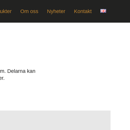
ukter
Om oss
Nyheter
Kontakt
sm. Delarna kan
er.