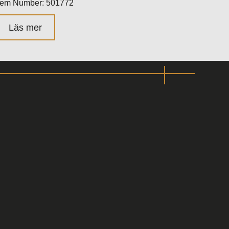
tem Number: 501772
Läs mer