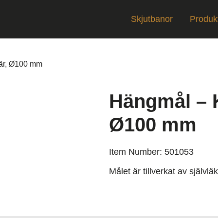
Skjutbanor
Produk
är, Ø100 mm
Hängmål – 
Ø100 mm
Item Number: 501053
Målet är tillverkat av själv