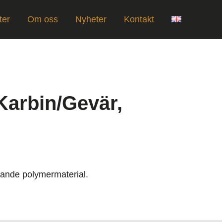
ter
Om oss
Nyheter
Kontakt
Karbin/Gevär,
läkande polymermaterial.