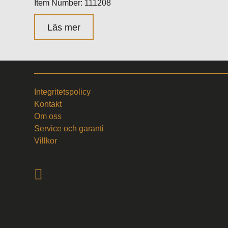
Item Number: 111208
Läs mer
Integritetspolicy
Kontakt
Om oss
Service och garanti
Villkor