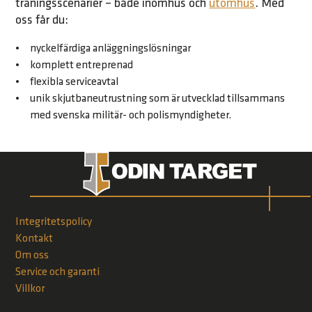
träningsscenarier – både inomhus och
utomhus
. Med
oss får du:
nyckelfärdiga anläggningslösningar
komplett entreprenad
flexibla
serviceavtal
unik skjutbaneutrustning som är utvecklad tillsammans
med svenska militär- och polismyndigheter.
Integritetspolicy
Kontakt
Om oss
Service och garanti
Villkor