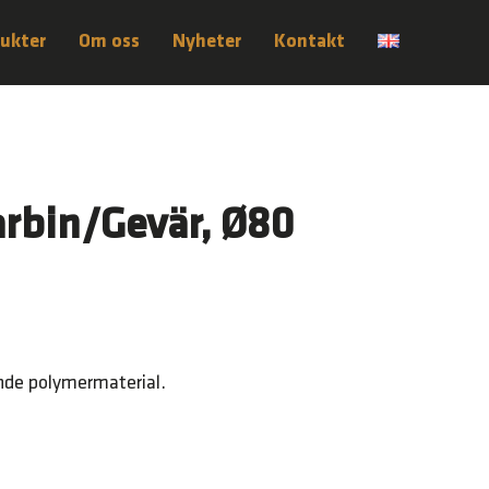
ukter
Om oss
Nyheter
Kontakt
rbin/Gevär, Ø80
kande polymermaterial.