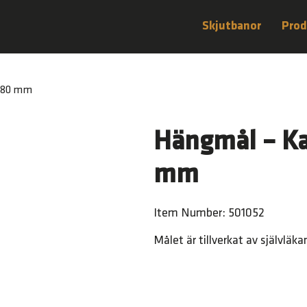
Skjutbanor
Prod
 Ø80 mm
Hängmål – Ka
mm
Item Number: 501052
Målet är tillverkat av självlä