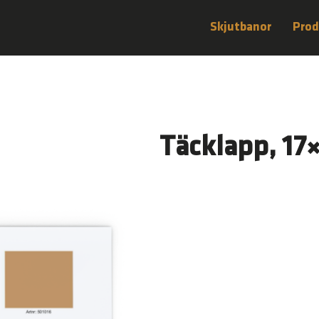
Skjutbanor
Prod
Täcklapp, 17