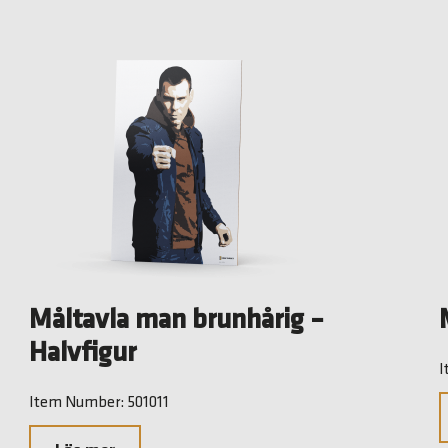
Måltavla man brunhårig –
Halvfigur
I
Item Number: 501011