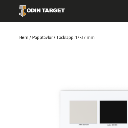
Hem
/
Papptavlor
/ Täcklapp, 17×17 mm