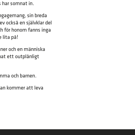
s har somnat in.
 engagemang, sin breda
v också en självklar del
ch för honom fanns inga
 lita på!
tner och en människa
t ett outplånligt
 Emma och barnen.
 han kommer att leva