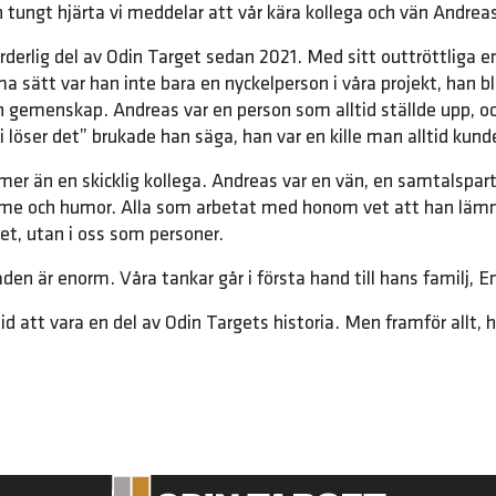
 tungt hjärta vi meddelar att vår kära kollega och vän Andrea
ärderlig del av Odin Target sedan 2021. Med sitt outtröttliga
 sätt var han inte bara en nyckelperson i våra projekt, han ble
ch gemenskap. Andreas var en person som alltid ställde upp, o
i löser det” brukade han säga, han var en kille man alltid kunde
er än en skicklig kollega. Andreas var en vän, en samtalspar
rme och humor. Alla som arbetat med honom vet att han lämna
tet, utan i oss som personer.
den är enorm. Våra tankar går i första hand till hans familj,
d att vara en del av Odin Targets historia. Men framför allt,