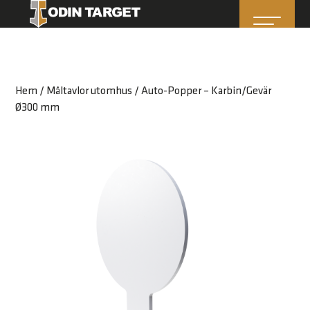
Hem
/
Måltavlor utomhus
/ Auto-Popper – Karbin/Gevär
Ø300 mm