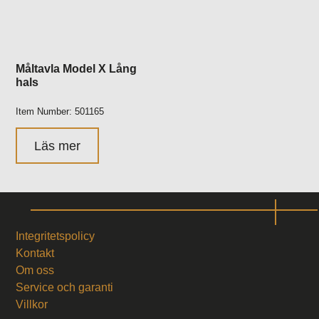
Måltavla Model X Lång
hals
Item Number: 501165
Läs mer
Integritetspolicy
Kontakt
Om oss
Service och garanti
Villkor