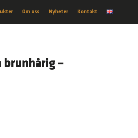
ukter
Om oss
Nyheter
Kontakt
 brunhårig –