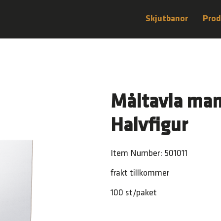
Skjutbanor
Prod
Måltavla man
Halvfigur
Item Number: 501011
frakt tillkommer
100 st/paket