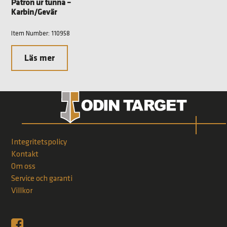
Patron ur tunna –
Karbin/Gevär
Item Number: 110958
Läs mer
Integritetspolicy
Kontakt
Om oss
Service och garanti
Villkor